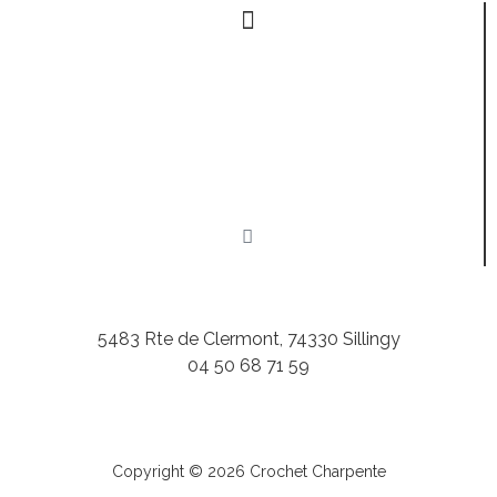
Mentions légales
–
Politique cookies
Suivez-nous sur les réseaux
5483 Rte de Clermont, 74330 Sillingy
04 50 68 71 59
contact@charpente-crochet.fr
Copyright © 2026 Crochet Charpente